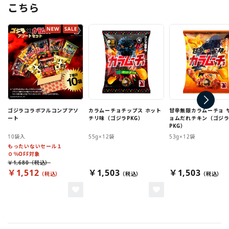
こちら
ゴジラコラボフルコンプアソ
カラムーチョチップス ホット
甘辛無限カラムーチョ 
ート
チリ味（ゴジラPKG）
ョムだれチキン（ゴジ
PKG）
10袋入
55g×12袋
53g×12袋
もったいないセール１
０％OFF対象
￥1,680
￥1,512
￥1,503
￥1,503