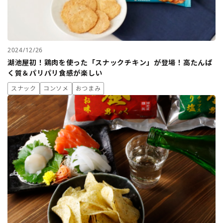
2024/12/26
湖池屋初！鶏肉を使った「スナックチキン」が登場！高たんぱ
く質＆パリパリ食感が楽しい
スナック
コンソメ
おつまみ