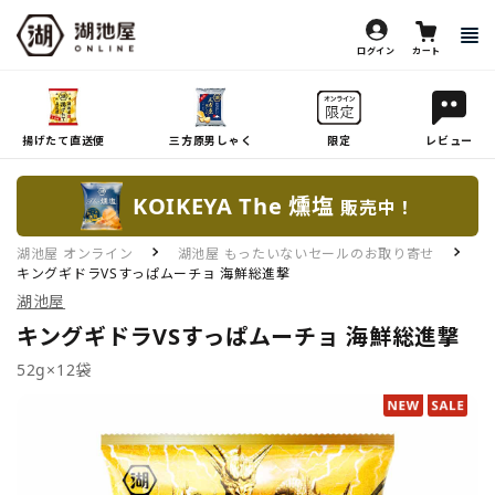
ログイン
カート
揚げたて直送便
三方原男しゃく
限定
レビュー
KOIKEYA The 燻塩
販売中！
湖池屋 オンライン
湖池屋 もったいないセールのお取り寄せ
キングギドラVSすっぱムーチョ 海鮮総進撃
湖池屋
キングギドラVSすっぱムーチョ 海鮮総進撃
52g×12袋