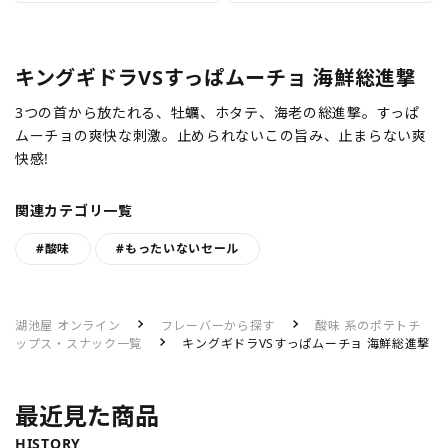
キングギドラVSすっぱムーチョ 海鮮総進撃
3つの首から放たれる、牡蠣、ホタテ、海老の総進撃。すっぱ
ムーチョの爽快な刺激。止められないこの旨み、止まらない爽
快感!
関連カテゴリ一覧
#酸味
#もったいないセール
湖池屋 オンライン
フレーバーから探す
酸味 系のポテトチ
ップス・スナック一覧
キングギドラVSすっぱムーチョ 海鮮総進撃
最近見た商品
HISTORY