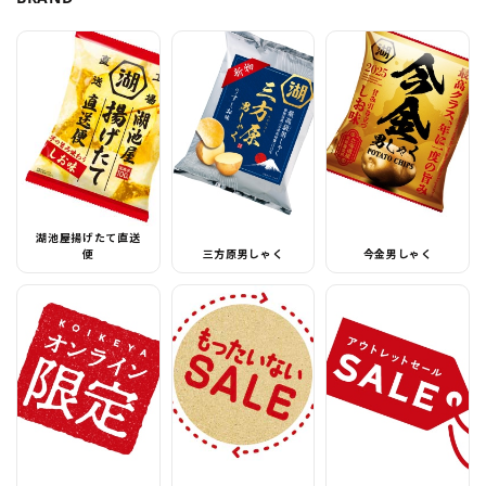
湖池屋揚げたて直送
便
三方原男しゃく
今金男しゃく