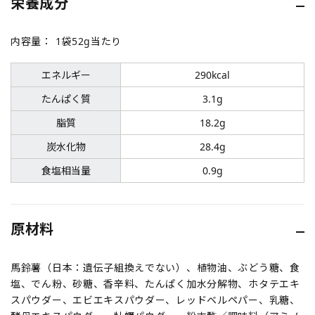
栄養成分
内容量：
1袋52g当たり
エネルギー
290kcal
たんぱく質
3.1g
脂質
18.2g
炭水化物
28.4g
食塩相当量
0.9g
原材料
馬鈴薯（日本：遺伝子組換えでない）、植物油、ぶどう糖、食
塩、でん粉、砂糖、香辛料、たんぱく加水分解物、ホタテエキ
スパウダー、エビエキスパウダー、レッドベルペパー、乳糖、