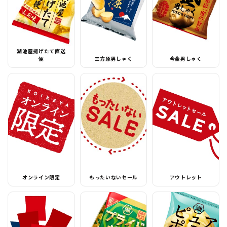
湖池屋揚げたて直送
便
三方原男しゃく
今金男しゃく
オンライン限定
もったいないセール
アウトレット