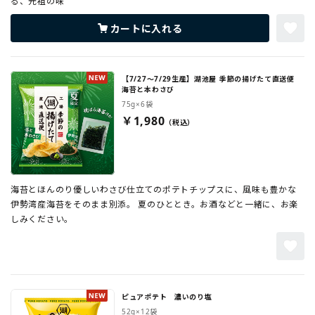
る、元祖の味
カートに入れる
【7/27～7/29生産】湖池屋 季節の揚げたて直送便
海苔と本わさび
75g×6袋
￥1,980
海苔とほんのり優しいわさび仕立てのポテトチップスに、風味も豊かな
伊勢湾産海苔をそのまま別添。 夏のひととき。お酒などと一緒に、お楽
しみください。
ピュアポテト 濃いのり塩
52g×12袋