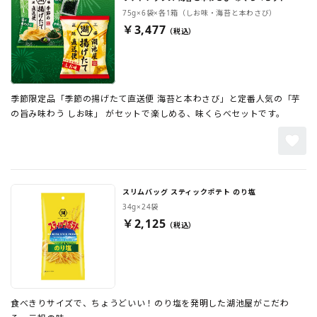
75g×6袋×各1箱（しお味・海苔と本わさび）
￥3,477
季節限定品「季節の揚げたて直送便 海苔と本わさび」と定番人気の「芋
の旨み味わう しお味」 がセットで楽しめる、味くらべセットです。
スリムバッグ スティックポテト のり塩
34g×24袋
￥2,125
食べきりサイズで、ちょうどいい！のり塩を発明した湖池屋がこだわ