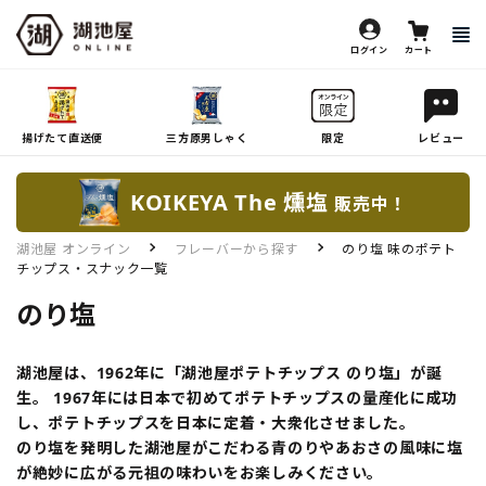
ログイン
カート
揚げたて直送便
三方原男しゃく
限定
レビュー
KOIKEYA The 燻塩
販売中！
湖池屋 オンライン
フレーバーから探す
のり塩 味のポテト
チップス・スナック一覧
のり塩
湖池屋は、1962年に「湖池屋ポテトチップス のり塩」が誕
生。 1967年には日本で初めてポテトチップスの量産化に成功
し、ポテトチップスを日本に定着・大衆化させました。
のり塩を発明した湖池屋がこだわる青のりやあおさの風味に塩
が絶妙に広がる元祖の味わいをお楽しみください。