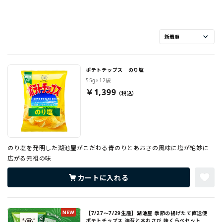
ポテトチップス のり塩
55g×12袋
￥1,399
のり塩を発明した湖池屋がこだわる青のりとあおさの風味に塩が絶妙に
広がる元祖の味
カートに入れる
【7/27～7/29生産】湖池屋 季節の揚げたて直送便
ポテトチップス 海苔と本わさび 味くらべセット