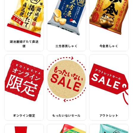
湖池屋揚げたて直送
便
三方原男しゃく
今金男しゃく
オンライン限定
もったいないセール
アウトレット