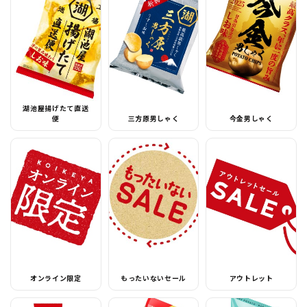
湖池屋揚げたて直送
便
三方原男しゃく
今金男しゃく
オンライン限定
もったいないセール
アウトレット