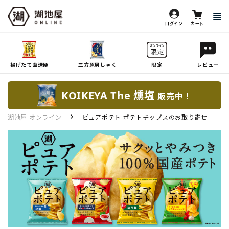
ログイン
カート
揚げたて直送便
三方原男しゃく
限定
レビュー
KOIKEYA The 燻塩
販売中！
湖池屋 オンライン
ピュアポテト ポテトチップスのお取り寄せ