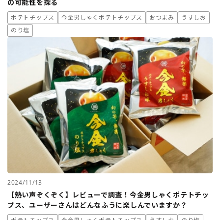
の可能性を探る
ポテトチップス
今金男しゃくポテトチップス
おつまみ
うすしお
のり塩
2024/11/13
【熱い声ぞくぞく】レビューで調査！今金男しゃくポテトチッ
プス、ユーザーさんはどんなふうに楽しんでいますか？