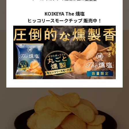
キャンプや晩酌にも！
お酒のお供にぴったり
KOIKEYA The 燻塩
ヒッコリースモークチップ 販売中！
燻製好きのみなさまから、
ご好評の声を
いただいております。