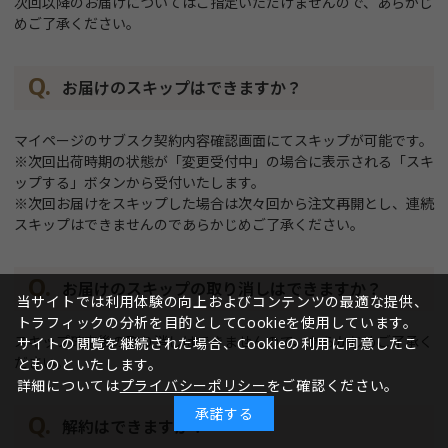
次回以降のお届けについてはご指定いただけませんので、あらかじ
めご了承ください。
お届けのスキップはできますか？
マイページのサブスク契約内容確認画面にてスキップが可能です。
※次回出荷時期の状態が「変更受付中」の場合に表示される「スキ
ップする」ボタンから受付いたします。
※次回お届けをスキップした場合は次々回から注文再開とし、連続
スキップはできませんのであらかじめご了承ください。
お届けのスキップの取り消しはできますか？
当サイトでは利用体験の向上およびコンテンツの最適な提供、
トラフィックの分析を目的としてCookieを使用しています。
スキップ確定後の取り消しはできませんので、あらかじめご了承く
サイトの閲覧を継続された場合、Cookieの利用に同意したこ
ださい。
とものといたします。
詳細については
プライバシーポリシー
をご確認ください。
承諾する
解約はできますか？