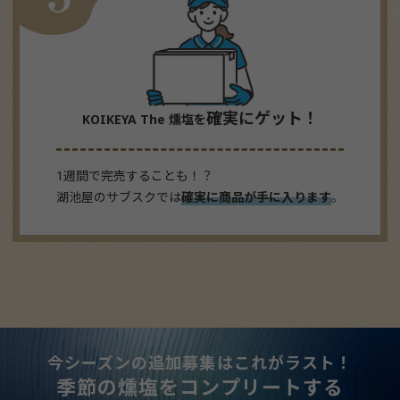
確実にゲット！
KOIKEYA The 燻塩を
1週間で完売することも！？
湖池屋のサブスクでは
確実に商品が手に入ります
。
今シーズンの追加募集はこれがラスト！
季節の燻塩をコンプリートする