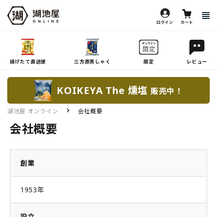
ログイン
カート
揚げたて直送便
三方原男しゃく
限定
レビュー
KOIKEYA The 燻塩
販売中！
湖池屋 オンライン
会社概要
会社概要
創業
1953年
設立