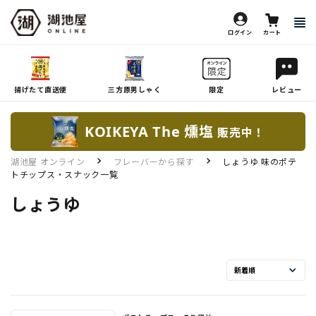
ログイン
カート
揚げたて直送便
三方原男しゃく
限定
レビュー
KOIKEYA The 燻塩
販売中！
湖池屋 オンライン
フレーバーから探す
しょうゆ 味のポテ
トチップス・スナック一覧
しょうゆ