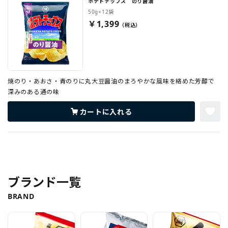
ポテトチップス のり醤油
50g×12袋
￥1,399
焼のり・あおさ・青のりに丸大豆醤油のまろやかな風味を絡めた芳醇で
深みのある通の味
カートに入れる
ブランド一覧
BRAND