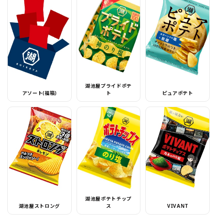
湖池屋プライドポテ
アソート(福箱)
ト
ピュアポテト
湖池屋ポテトチップ
湖池屋ストロング
ス
VIVANT