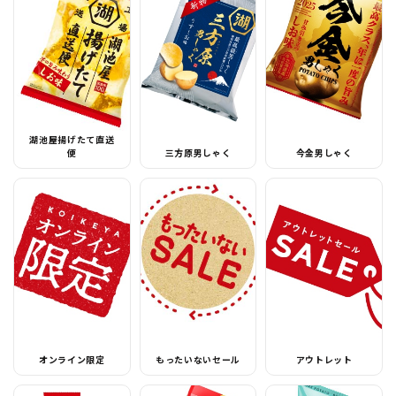
湖池屋揚げたて直送
便
三方原男しゃく
今金男しゃく
オンライン限定
もったいないセール
アウトレット