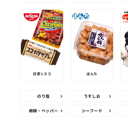
日清シスコ
ぼんち
のり塩
うすしお
胡椒・ペッパー
シーフード