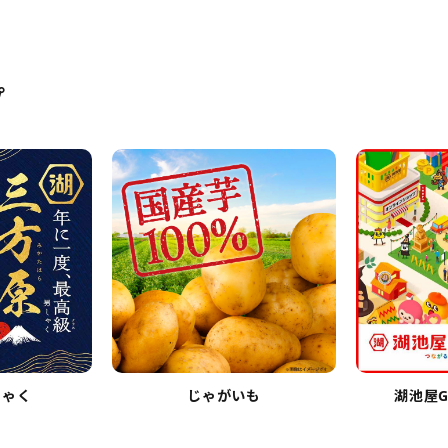
プ
しゃく
じゃがいも
湖池屋G