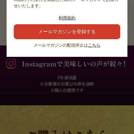
じゃがいも本来の旨みが繊細に際立つ。
せいたします。
国産じゃがいもを100%使用した
利用規約
ポテトチップスの旨みをお楽しみください！
メールマガジンを登録する
メールマガジンの配信停止は
こちら
PR:湖池屋
※お客様のお喜びの声を抜粋
※個人の感想です