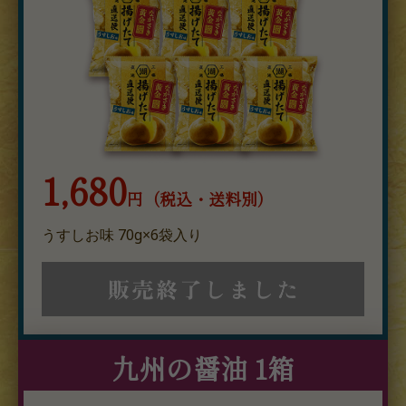
1,680
円（税込・送料別）
うすしお味 70g×6袋入り
九州の醤油 1箱