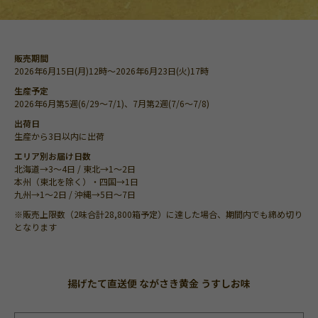
販売期間
2026年6月15日(月)12時～2026年6月23日(火)17時
生産予定
2026年6月第5週(6/29～7/1)、7月第2週(7/6～7/8)
出荷日
生産から3日以内に出荷
エリア別お届け日数
北海道→3～4日 / 東北→1～2日
本州（東北を除く）・四国→1日
九州→1～2日 / 沖縄→5日～7日
※販売上限数（2味合計28,800箱予定）に達した場合、期間内でも締め切り
となります
揚げたて直送便 ながさき黄金 うすしお味