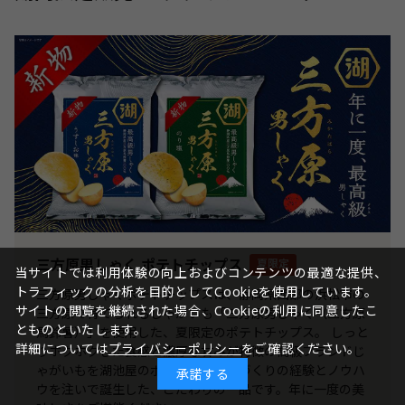
三方原男しゃく ポテトチップス
夏限定
当サイトでは利用体験の向上およびコンテンツの最適な提供、
トラフィックの分析を目的としてCookieを使用しています。
三方原男しゃくポテトチップスは、静岡県西部の浜松市の
サイトの閲覧を継続された場合、Cookieの利用に同意したこ
三方原で育てられるじゃがいも「三方原男しゃく（三方原
とものといたします。
馬鈴薯）」を使用した、夏限定のポテトチップス。 しっと
詳細については
プライバシーポリシー
をご確認ください。
りホクホクした食感と濃厚な甘みが特徴の高級ブランドじ
ゃがいもを湖池屋のポテトチップスづくりの経験とノウハ
承諾する
ウを注いで誕生した、こだわりの一品です。年に一度の美