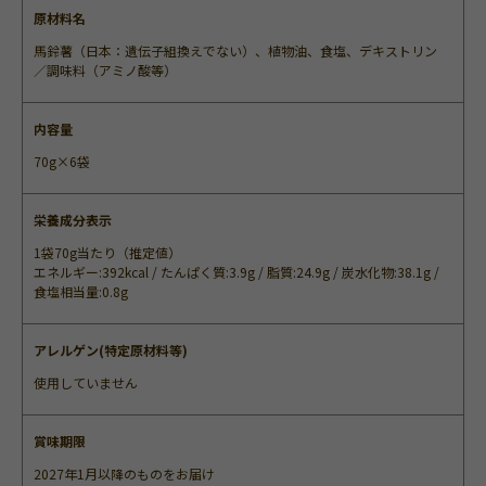
原材料名
馬鈴薯（日本：遺伝子組換えでない）、植物油、食塩、デキストリン
／調味料（アミノ酸等）
内容量
70g×6袋
栄養成分表示
1袋70g当たり（推定値）
エネルギー:392kcal / たんぱく質:3.9g / 脂質:24.9g / 炭水化物:38.1g /
食塩相当量:0.8g
アレルゲン(特定原材料等)
使用していません
賞味期限
2027年1月以降のものをお届け