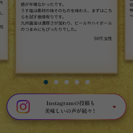
を
感が半端なかったです。
うす塩は素材の味そのものを味わえ、まずはこち
し
らを試す価値有りです。
九州醤油は濃厚さが加わり、ビールやハイボール
女性
のつまみにもぴったりでした。
50代 女性