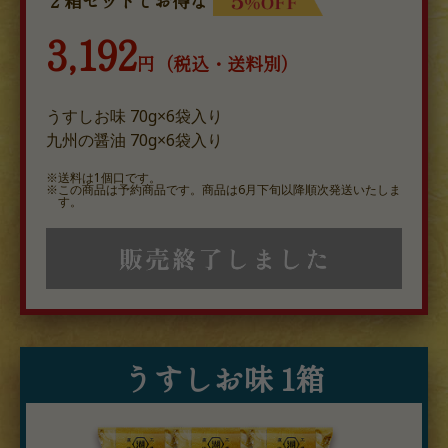
２箱セットでお得な
3,192
円（税込・送料別）
うすしお味 70g×6袋入り
九州の醤油 70g×6袋入り
送料は1個口です。
この商品は予約商品です。商品は6月下旬以降順次発送いたしま
す。
うすしお味 1箱