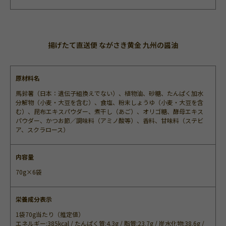
揚げたて直送便 ながさき黄金 九州の醤油
原材料名
馬鈴薯（日本：遺伝子組換えでない）、植物油、砂糖、たんぱく加水
分解物（小麦・大豆を含む）、食塩、粉末しょうゆ（小麦・大豆を含
む）、昆布エキスパウダー、煮干し（あご）、オリゴ糖、酵母エキス
パウダー、かつお節／調味料（アミノ酸等）、香料、甘味料（ステビ
ア、スクラロース）
内容量
70g×6袋
栄養成分表示
1袋70g当たり（推定値）
エネルギー:385kcal / たんぱく質:4.3g / 脂質:23.7g / 炭水化物:38.6g /