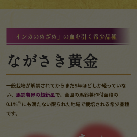
ながさき黄金
一般栽培が解禁されてからまだ9年ほどしか経っていな
い、
馬鈴薯界の超新星
で、全国の馬鈴薯作付面積の
※
0.1%
にも満たない限られた地域で栽培される希少品種
です。