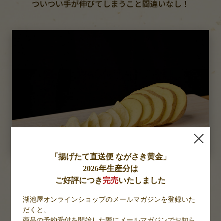
ついつい手が伸びてしまうこと間違いなし！
「揚げたて直送便 ながさき黄金」
2026年生産分は
じゃがいも本来の旨み
ご好評につき
完売
いたしました
湖池屋オンラインショップのメールマガジンを登録いた
揚げたてのポテトチップスは、
だくと、
油っこさがなく、
商品の予約受付を開始した際にメールマガジンでお知ら