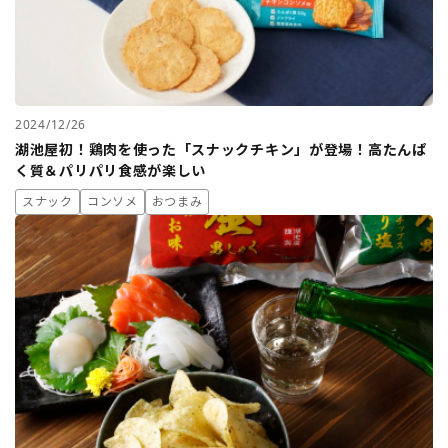
2024/12/26
湖池屋初！鶏肉を使った「スナックチキン」が登場！高たんぱ
く質＆パリパリ食感が楽しい
スナック
コンソメ
おつまみ