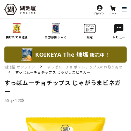
ログイン
カート
揚げたて直送便
三方原男しゃく
限定
レビュー
KOIKEYA The 燻塩
販売中！
湖池屋 オンライン
すっぱムーチョ ポテトチップスのお取り寄せ
すっぱムーチョチップス じゃがうまビネガー
すっぱムーチョチップス じゃがうまビネガ
ー
55g×12袋