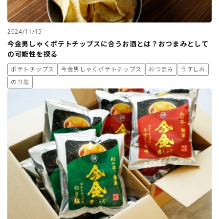
2024/11/15
今金男しゃくポテトチップスに合うお酒とは？おつまみとして
の可能性を探る
ポテトチップス
今金男しゃくポテトチップス
おつまみ
うすしお
のり塩