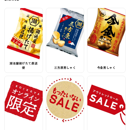
湖池屋揚げたて直送
便
三方原男しゃく
今金男しゃく