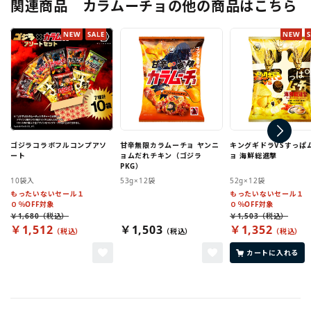
関連商品 カラムーチョの他の商品はこちら
ゴジラコラボフルコンプアソ
甘辛無限カラムーチョ ヤンニ
キングギドラVSすっぱ
ート
ョムだれチキン（ゴジラ
ョ 海鮮総進撃
PKG）
10袋入
53g×12袋
52g×12袋
もったいないセール１
もったいないセール１
０％OFF対象
０％OFF対象
￥1,680
￥1,503
￥1,512
￥1,503
￥1,352
カートに入れる