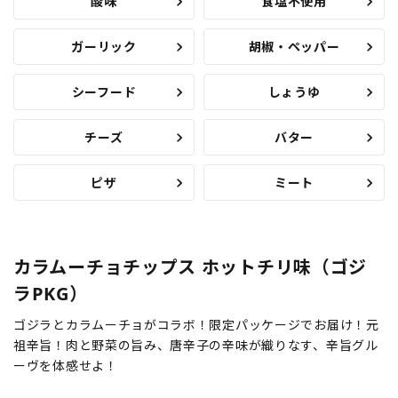
酸味
食塩不使用
ガーリック
胡椒・ペッパー
シーフード
しょうゆ
チーズ
バター
ピザ
ミート
カラムーチョチップス ホットチリ味（ゴジ
ラPKG）
ゴジラとカラムーチョがコラボ！限定パッケージでお届け！元
祖辛旨！肉と野菜の旨み、唐辛子の辛味が織りなす、辛旨グル
ーヴを体感せよ！