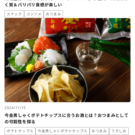
く質＆パリパリ食感が楽しい
スナック
コンソメ
おつまみ
2024/11/15
今金男しゃくポテトチップスに合うお酒とは？おつまみとして
の可能性を探る
ポテトチップス
今金男しゃくポテトチップス
おつまみ
うすしお