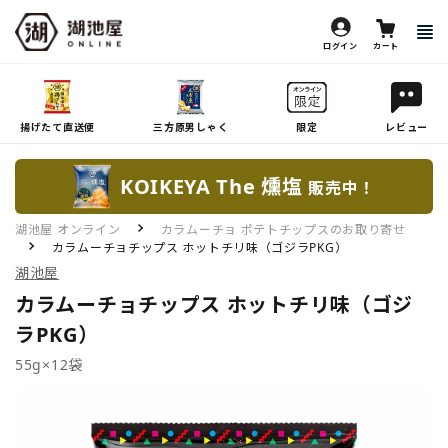
ログイン
カート
揚げたて直送便
三方原男しゃく
限定
レビュー
KOIKEYA The 燻塩
販売中！
湖池屋 オンライン
カラムーチョ ポテトチップスのお取り寄せ
カラムーチョチップス ホットチリ味（ゴジラPKG）
湖池屋
カラムーチョチップス ホットチリ味（ゴジ
ラPKG）
55g×12袋