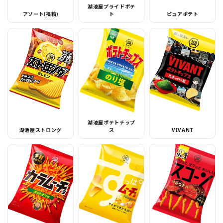
湖池屋プライドポテ
アソート(福箱)
ト
ピュアポテト
湖池屋ポテトチップ
湖池屋ストロング
ス
VIVANT