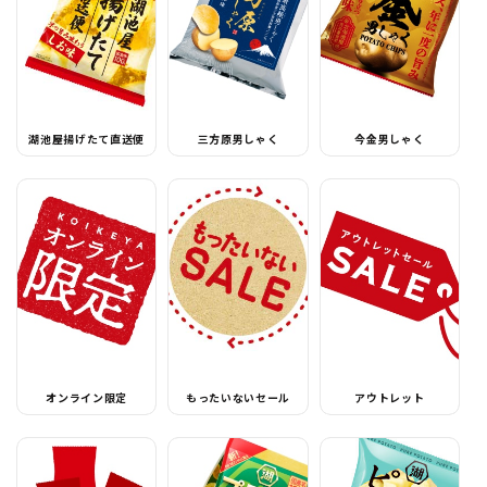
湖池屋揚げたて直送便
三方原男しゃく
今金男しゃく
オンライン限定
もったいないセール
アウトレット