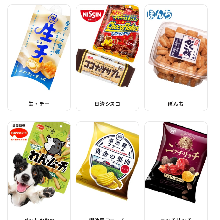
生・チー
日清シスコ
ぼんち