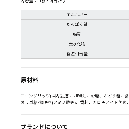
内容量：
1袋73g当たり
エネルギー
たんぱく質
脂質
炭水化物
食塩相当量
原材料
コーングリッツ(国内製造)、植物油、砂糖、ぶどう糖、
オリゴ糖/調味料(アミノ酸等)、香料、カロチノイド色素
ブランドについて