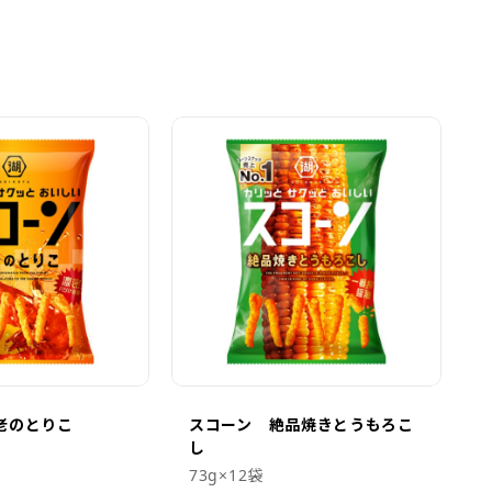
老のとりこ
スコーン 絶品焼きとうもろこ
し
73g×12袋